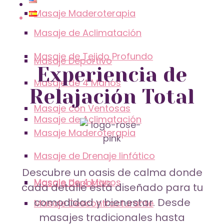
Masaje Maderoterapia
Masaje de Aclimatación
Masaje de Tejido Profundo
Masaje Deportivo
Experiencia de
Masaje de 4 Manos
Relajación Total
Masaje con Ventosas
Masaje de Aclimatación
Masaje Maderoterapia
Masaje de Drenaje linfático
Descubre un oasis de calma donde
Masaje de 4 Manos
Masaje Deportivo
cada detalle está diseñado para tu
comodidad y bienestar. Desde
Masaje Descontracturante
masajes tradicionales hasta