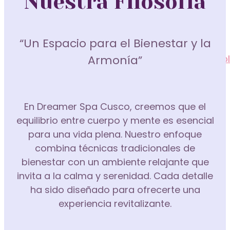
Nuestra Filosofía
Tratamiento Facial Anti-acné
Tratamiento Facial Antiarrugas
“Un Espacio para el Bienestar y la
Facial con Equipos Especializados
Depilación de Piernas con Banda de Choco
Armonía”
Tratamiento Facial para Piel Delicada
Tratamiento Facial Orgánico
En Dreamer Spa Cusco, creemos que el
Tratamiento Facial Exprés
equilibrio entre cuerpo y mente es esencial
Tratamientos
para una vida plena. Nuestro enfoque
combina técnicas tradicionales de
Tratamientos y Servicios Capilares
bienestar con un ambiente relajante que
Tratamiento Facial Anti-acné
invita a la calma y serenidad. Cada detalle
ha sido diseñado para ofrecerte una
Tratamientos Faciales
experiencia revitalizante.
Ampollas de Tratamiento Capilar
Facial con Equipos Especializados