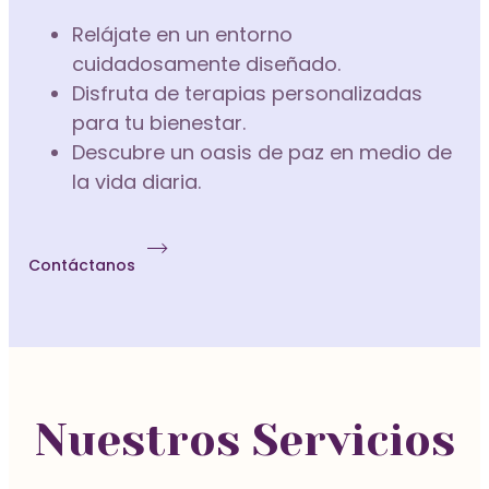
Relájate en un entorno
Alisado Brasileño
cuidadosamente diseñado.
Tratamiento Facial Hidratación Profunda
Tratamiento Facial Orgánico
Disfruta de terapias personalizadas
para tu bienestar.
Descubre un oasis de paz en medio de
Alisado Japonés
la vida diaria.
Tratamientos y Servicios Capilares
Tratamiento Facial Antiarrugas
Alisado Orgánico
Contáctanos
Ampollas de Tratamiento Capilar
Tratamiento Facial para Piel Delicada
Bioplastia Capilar
Nuestros Servicios
Alisado Brasileño
Botox Capilar