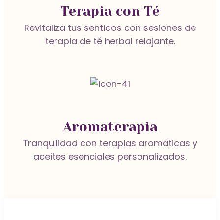
Terapia con Té
Dama
Manicura Clásica
Revitaliza tus sentidos con sesiones de
Masaje Relajante
terapia de té herbal relajante.
Manicura con Gel
Depilación Bikini con Cera de Miel
Contáctanos
Masaje de Piernas Cansadas
Aromaterapia
Depilación
Tranquilidad con terapias aromáticas y
aceites esenciales personalizados.
Masaje Descontracturante
Peinados y Maquillaje
Masaje Inca