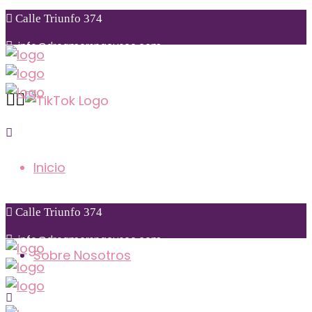
Calle Triunfo 374
info@dreamerspacusco.com
Sunday to Monday: 09:00 am – 10:00 pm
+51 974 855 771
Inicio
Calle Triunfo 374
info@dreamerspacusco.com
Sobre Nosotros
Calle
fo 374
Triun
+51 974 855 771