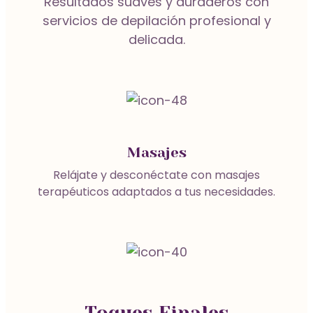
Depilación Bikini con Cera de Miel
Resultados suaves y duraderos con
Alisado Japonés
servicios de depilación profesional y
delicada.
Tratamientos Faciales
Depilación
Alisado Orgánico
Manicura y Pedicura
Peinados y Maquillaje
Masajes
Relájate y desconéctate con masajes
Bioplastia Capilar
Pestañas
terapéuticos adaptados a tus necesidades.
Peluquería
Vamos a Ti
Botox Capilar
Teñido del Cabello
Toques Finales