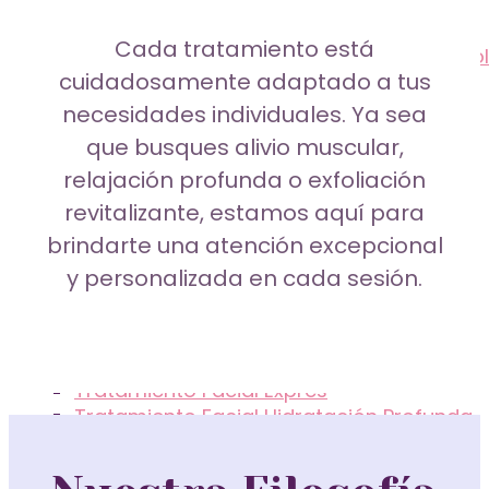
Cada tratamiento está
Depilación de Piernas con Banda de Choco
Exfoliación Inca
Tratamiento Facial Hidratación Profunda
cuidadosamente adaptado a tus
necesidades individuales. Ya sea
que busques alivio muscular,
Tratamientos
relajación profunda o exfoliación
Tratamiento Facial Antiarrugas
Reflexología
revitalizante, estamos aquí para
brindarte una atención excepcional
y personalizada en cada sesión.
Tratamiento Facial para Piel Delicada
Tratamientos Faciales
Masaje Maderoterapia
Tratamiento Facial Exprés
Tratamiento Facial Hidratación Profunda
Chocolaterapia