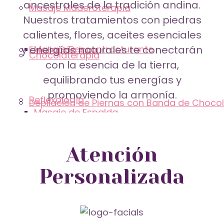
ancestrales de la tradición andina.
Masaje Maderoterapia
Nuestros tratamientos con piedras
calientes, flores, aceites esenciales
y energías naturales te conectarán
Masaje Descontracturante
Exfoliación Inca
Chocolaterapia
con la esencia de la tierra,
equilibrando tus energías y
promoviendo la armonía.
Reflexología
Depilación de Piernas con Banda de Choco
Masaje de Espalda
Atención
Masaje Maderoterapia
Tratamientos
Personalizada
Spa
Chocolaterapia
Tratamientos Faciales