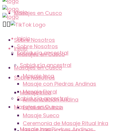
Inicio
Masajes en Cusco
Inicio
Sobre Nosotros
Sobre Nosotros
Inicio
Sabiduría ancestral
Masajes en Cusco
Sabiduría ancestral
Masajes en Cusco
Masaje Inca
Sobre Nosotros
Masaje con Piedras Andinas
Masaje Floral
Masaje Inca
Sabiduría ancestral
Armonización Andina
Masajes en Cusco
Exfoliación Inca
Masaje Sueco
Ceremonia de Masaje Ritual Inka
Masaje Inca
Masaje con Piedras Andinas