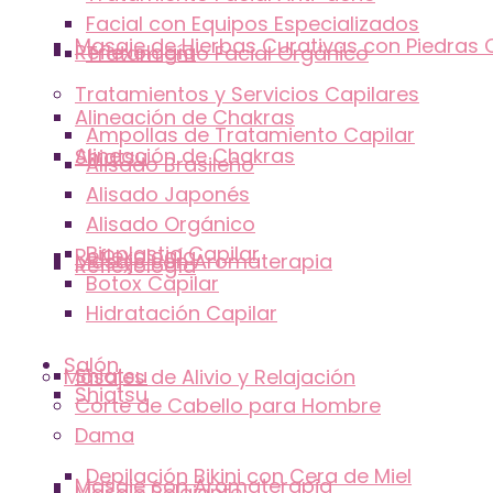
Facial con Equipos Especializados
Masaje de Hierbas Curativas con Piedras 
Reflexología
Tratamiento Facial Orgánico
Tratamientos y Servicios Capilares
Alineación de Chakras
Ampollas de Tratamiento Capilar
Alineación de Chakras
Shiatsu
Alisado Brasileño
Alisado Japonés
Alisado Orgánico
Bioplastia Capilar
Reflexología
Masaje con Aromaterapia
Reflexología
Botox Capilar
Hidratación Capilar
Salón
Shiatsu
Masajes de Alivio y Relajación
Shiatsu
Corte de Cabello para Hombre
Dama
Depilación Bikini con Cera de Miel
Masaje con Aromaterapia
Masaje Relajante