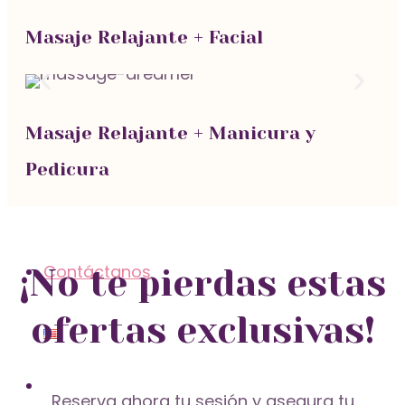
Masaje Inca
Masaje Relajante + Facial
Masaje Relajante + Manicura y
Masaje Relajante
Pedicura
Contáctanos
¡No te pierdas estas
ofertas exclusivas!
Reserva ahora tu sesión y asegura tu