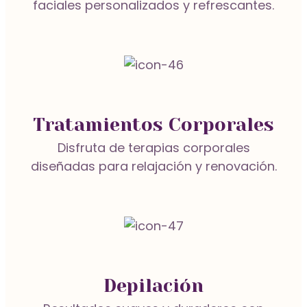
faciales personalizados y refrescantes.
Hidratación Capilar
Depilación Bikini con Cera de Miel
Tratamientos y Servicios Capilares
Salón
Depilación
Tratamientos Corporales
Ampollas de Tratamiento Capilar
Disfruta de terapias corporales
Corte de Cabello para Hombre
Peinados y Maquillaje
diseñadas para relajación y renovación.
Alisado Brasileño
Peluquería
Dama
Depilación
Teñido del Cabello