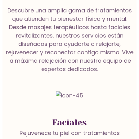
Tratamiento Facial Exprés
Descubre una amplia gama de tratamientos
Alisado Japonés
que atienden tu bienestar físico y mental.
Hidratación Capilar
Desde masajes terapéuticos hasta faciales
revitalizantes, nuestros servicios están
Tratamiento Facial Anti-acné
diseñados para ayudarte a relajarte,
Alisado Orgánico
rejuvenecer y reconectar contigo mismo. Vive
Salón
la máxima relajación con nuestro equipo de
expertos dedicados.
Facial con Equipos Especializados
Bioplastia Capilar
Corte de Cabello para Hombre
Botox Capilar
Tratamiento Facial Orgánico
Faciales
Dama
Rejuvenece tu piel con tratamientos