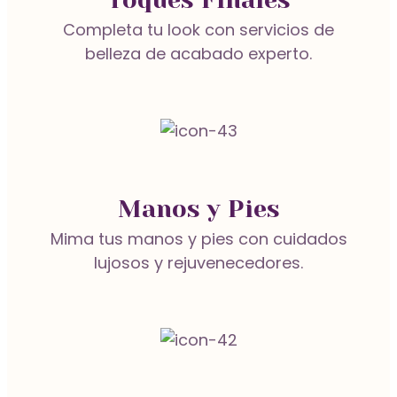
Completa tu look con servicios de
Manicura Clásica
Tratamientos Faciales
belleza de acabado experto.
Hidratación Capilar
Manicura con Gel
Manicura y Pedicura
Salón
Masaje de Piernas Cansadas
Manos y Pies
Pestañas
Mima tus manos y pies con cuidados
lujosos y rejuvenecedores.
Masaje Descontracturante
Corte de Cabello para Hombre
Vamos a Ti
Masaje Inca