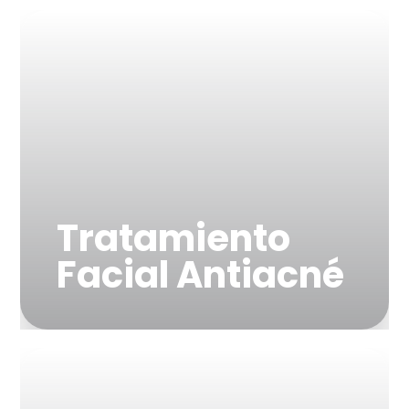
"Refresco rápido para un
brillo instantáneo"
Tratamiento
Facial Antiacné
"Limpia poros,
reduciendo
imperfecciones y brotes"