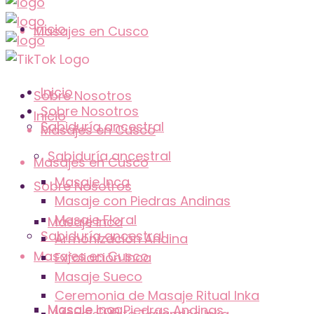
Inicio
Masajes en Cusco
Inicio
Sobre Nosotros
Sobre Nosotros
Inicio
Sabiduría ancestral
Masajes en Cusco
Sabiduría ancestral
Masajes en Cusco
Masaje Inca
Sobre Nosotros
Masaje con Piedras Andinas
Masaje Floral
Masaje Inca
Sabiduría ancestral
Armonización Andina
Masajes en Cusco
Exfoliación Inca
Masaje Sueco
Ceremonia de Masaje Ritual Inka
Masaje Inca
Masaje con Piedras Andinas