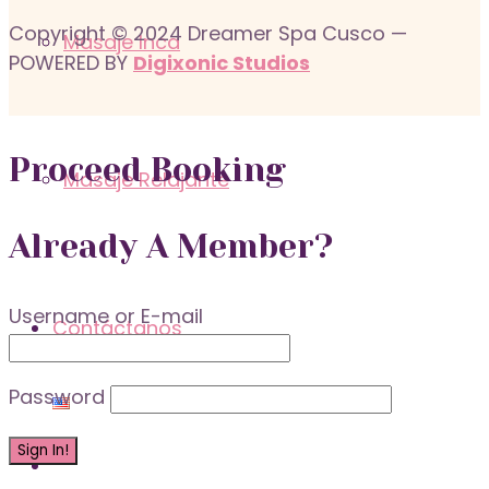
Copyright © 2024 Dreamer Spa Cusco —
Masaje Inca
POWERED BY
Digixonic Studios
Proceed Booking
Masaje Relajante
Already A Member?
Username or E-mail
Contáctanos
Password