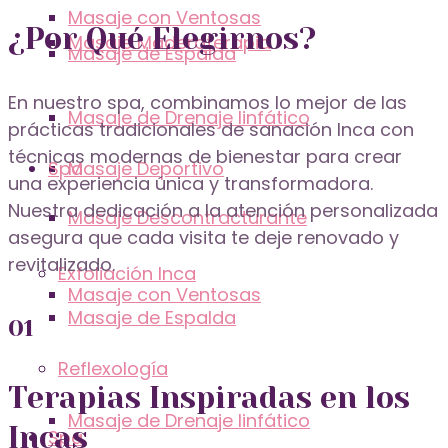
Masaje con Ventosas
¿Por Qué Elegirnos?
Masaje Maderoterapia
Masaje de Espalda
En nuestro spa, combinamos lo mejor de las
Masaje de Drenaje linfático
prácticas tradicionales de sanación Inca con
técnicas modernas de bienestar para crear
Spa
Masaje Deportivo
una experiencia única y transformadora.
Nuestra dedicación a la atención personalizada
Masaje Descontracturante
asegura que cada visita te deje renovado y
revitalizado.
Exfoliación Inca
Masaje con Ventosas
Masaje de Espalda
01
Reflexología
Terapias Inspiradas en los
Masaje de Drenaje linfático
Incas
Spa