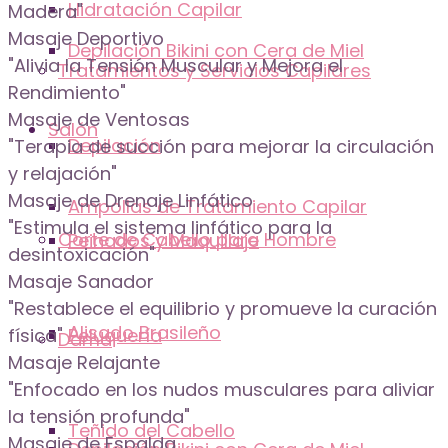
Hidratación Capilar
Madera"
Masaje Deportivo
Depilación Bikini con Cera de Miel
"Alivia la Tensión Muscular y Mejora el
Tratamientos y Servicios Capilares
Rendimiento"
Masaje de Ventosas
Salón
Depilación
"Terapia de succión para mejorar la circulación
y relajación"
Masaje de Drenaje Linfático
Ampollas de Tratamiento Capilar
"Estimula el sistema linfático para la
Corte de Cabello para Hombre
Peinados y Maquillaje
desintoxicación"
Masaje Sanador
"Restablece el equilibrio y promueve la curación
Alisado Brasileño
Peluquería
física"
Dama
Masaje Relajante
"Enfocado en los nudos musculares para aliviar
la tensión profunda"
Teñido del Cabello
Masaje de Espalda