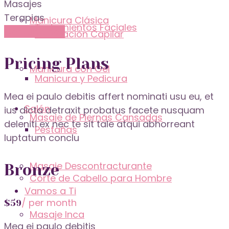
Masajes
Terapias
Manicura Clásica
Tratamientos Faciales
Contáctanos
Hidratación Capilar
Pricing Plans
Manicura con Gel
Manicura y Pedicura
Mea ei paulo debitis affert nominati usu eu, et
Salón
ius dicta detraxit probatus facete nusquam
Masaje de Piernas Cansadas
deleniti ex nec te sit tale atqui abhorreant
Pestañas
luptatum conclu
Masaje Descontracturante
Bronze
Corte de Cabello para Hombre
Vamos a Ti
/ per month
$
59
Masaje Inca
Mea ei paulo debitis