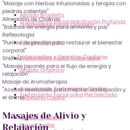
"Masaje con hierbas infusionadas y terapia con
piedras calientes"
Alisado Brasileño
Alineación de Chakras
Tratamiento Facial Hidratación Profunda
Tratamiento Facial Orgánico
"Balance de energía para armonía y paz"
Reflexología
Alisado Japonés
"Puntos de presión para restaurar el bienestar
corporal"
Tratamientos y Servicios Capilares
Tratamiento Facial Antiarrugas
Shiatsu
"Masaje japonés para el flujo de energía y
Alisado Orgánico
relajación"
Masaje de Aromaterapia
Ampollas de Tratamiento Capilar
"Aceites esenciales para mejorar la relajación y
Tratamiento Facial para Piel Delicada
el ánimo"
Bioplastia Capilar
Masajes de Alivio y
Alisado Brasileño
Botox Capilar
Relajación