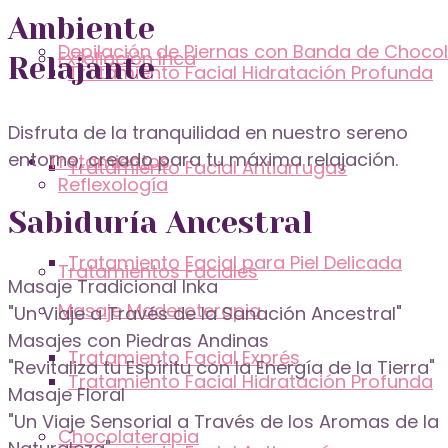
Ambiente
Depilación de Piernas con Banda de Choco
Exfoliación Inca
Relajante
Tratamiento Facial Hidratación Profunda
Disfruta de la tranquilidad en nuestro sereno
entorno, creado para tu máxima relajación.
Tratamientos
Tratamiento Facial Antiarrugas
Reflexología
Sabiduría Ancestral
Tratamiento Facial para Piel Delicada
Tratamientos Faciales
Masaje Tradicional Inka
Masaje Maderoterapia
"Un Viaje a Través de la Sanación Ancestral"
Masajes con Piedras Andinas
Tratamiento Facial Exprés
"Revitaliza tu Espíritu con la Energía de la Tierra"
Tratamiento Facial Hidratación Profunda
Masaje Floral
"Un Viaje Sensorial a Través de los Aromas de la
Chocolaterapia