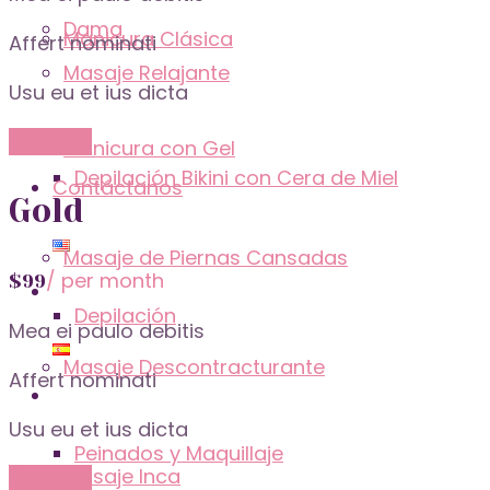
Dama
Manicura Clásica
Affert nominati
Masaje Relajante
Usu eu et ius dicta
Buy Now
Manicura con Gel
Depilación Bikini con Cera de Miel
Contáctanos
Gold
Masaje de Piernas Cansadas
/ per month
$
99
Depilación
Mea ei paulo debitis
Masaje Descontracturante
Affert nominati
Usu eu et ius dicta
Peinados y Maquillaje
Masaje Inca
Buy Now