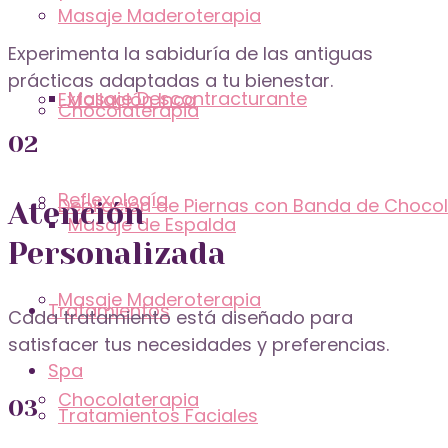
Masaje Maderoterapia
Experimenta la sabiduría de las antiguas
prácticas adaptadas a tu bienestar.
Masaje Descontracturante
Exfoliación Inca
Chocolaterapia
02
Reflexología
Depilación de Piernas con Banda de Choco
Atención
Masaje de Espalda
Personalizada
Masaje Maderoterapia
Tratamientos
Cada tratamiento está diseñado para
satisfacer tus necesidades y preferencias.
Spa
Chocolaterapia
03
Tratamientos Faciales