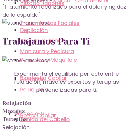
Depilación Bikini con Cera de Miel
Alisado Japonés
"Tratamiento focalizado para el dolor y rigidez
de la espalda"
Tratamientos Faciales
Depilación
Trabajamos Para Ti
Alisado Orgánico
Manicura y Pedicura
Peinados y Maquillaje
Experimenta el equilibrio perfecto entre
Bioplastia Capilar
Pestañas
relajación, masajes expertos y terapias
Peluquería
personalizadas para ti.
Relajación
Masajes
Vamos a Ti
Botox Capilar
Teñido del Cabello
Terapias
Relajación