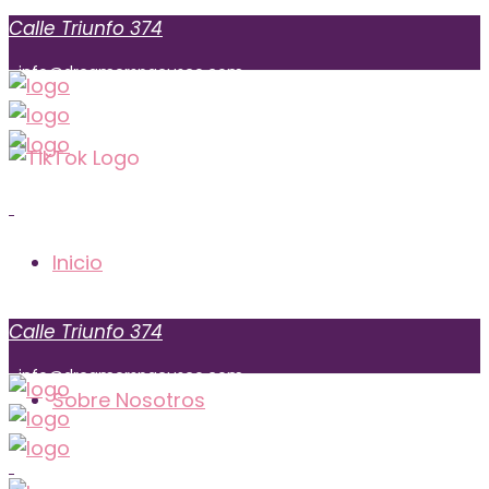
Calle Triunfo 374
info@dreamerspacusco.com
Sunday to Monday: 09:00 am – 10:00 pm
+51 974 855 771
Inicio
Calle Triunfo 374
info@dreamerspacusco.com
Sobre Nosotros
Calle
fo 374
Triun
+51 974 855 771