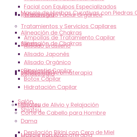
Facial con Equipos Especializados
Masaje de Hierbas Curativas con Piedras 
Reflexología
Tratamiento Facial Orgánico
Tratamientos y Servicios Capilares
Alineación de Chakras
Ampollas de Tratamiento Capilar
Alineación de Chakras
Shiatsu
Alisado Brasileño
Alisado Japonés
Alisado Orgánico
Bioplastia Capilar
Reflexología
Masaje con Aromaterapia
Reflexología
Botox Capilar
Hidratación Capilar
Salón
Shiatsu
Masajes de Alivio y Relajación
Shiatsu
Corte de Cabello para Hombre
Dama
Depilación Bikini con Cera de Miel
Masaje con Aromaterapia
Masaje Relajante