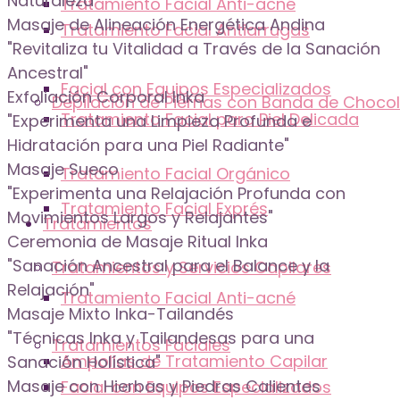
Naturaleza"
Tratamiento Facial Anti-acné
Masaje de Alineación Energética Andina
Tratamiento Facial Antiarrugas
"Revitaliza tu Vitalidad a Través de la Sanación
Ancestral"
Facial con Equipos Especializados
Exfoliación Corporal Inka
Depilación de Piernas con Banda de Choco
Tratamiento Facial para Piel Delicada
"Experimenta una Limpieza Profunda e
Hidratación para una Piel Radiante"
Masaje Sueco
Tratamiento Facial Orgánico
"Experimenta una Relajación Profunda con
Tratamiento Facial Exprés
Movimientos Largos y Relajantes"
Tratamientos
Ceremonia de Masaje Ritual Inka
"Sanación Ancestral para el Balance y la
Tratamientos y Servicios Capilares
Relajación"
Tratamiento Facial Anti-acné
Masaje Mixto Inka-Tailandés
"Técnicas Inka y Tailandesas para una
Tratamientos Faciales
Ampollas de Tratamiento Capilar
Sanación Holística"
Masaje con Hierbas y Piedras Calientes
Facial con Equipos Especializados