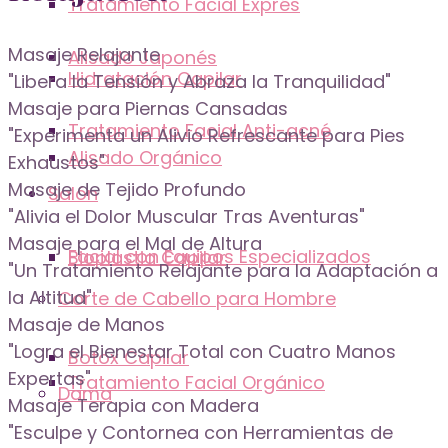
Tratamiento Facial Exprés
Masaje Relajante
Alisado Japonés
Hidratación Capilar
"Libera la Tensión y Abraza la Tranquilidad"
Masaje para Piernas Cansadas
Tratamiento Facial Anti-acné
"Experimenta un Alivio Refrescante para Pies
Alisado Orgánico
Exhaustos"
Masaje de Tejido Profundo
Salón
"Alivia el Dolor Muscular Tras Aventuras"
Masaje para el Mal de Altura
Facial con Equipos Especializados
Bioplastia Capilar
"Un Tratamiento Relajante para la Adaptación a
la Altitud"
Corte de Cabello para Hombre
Masaje de Manos
"Logra el Bienestar Total con Cuatro Manos
Botox Capilar
Expertas"
Tratamiento Facial Orgánico
Dama
Masaje Terapia con Madera
"Esculpe y Contornea con Herramientas de