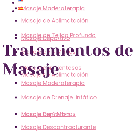
Masaje Maderoterapia
Masaje de Aclimatación
Masaje de Tejido Profundo
Masaje Deportivo
Tratamientos de
Masaje de 4 Manos
Masaje
Masaje con Ventosas
Masaje de Aclimatación
Masaje Maderoterapia
Masaje de Drenaje linfático
Masaje de 4 Manos
Masaje Deportivo
Masaje Descontracturante