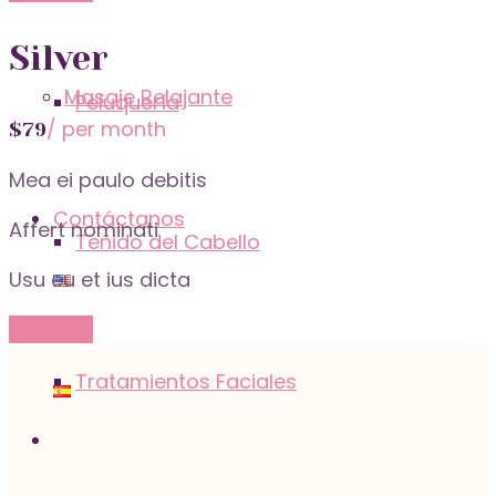
Silver
Masaje Relajante
Peluquería
/ per month
$
79
Mea ei paulo debitis
Contáctanos
Affert nominati
Teñido del Cabello
Usu eu et ius dicta
Buy Now
Tratamientos Faciales