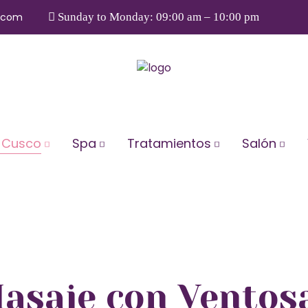
.com
Sunday to Monday: 09:00 am – 10:00 pm
 Cusco
Spa
Tratamientos
Salón
asaje con Ventos