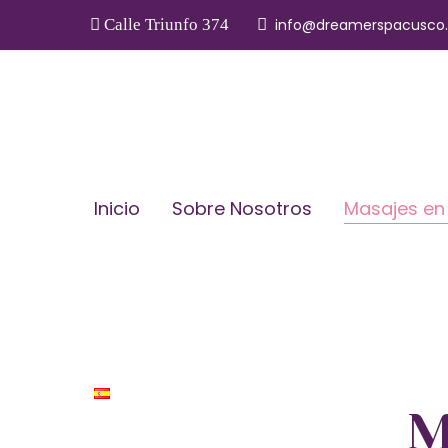
Calle Triunfo 374
info@dreamerspacusco
Inicio
Sobre Nosotros
Masajes en
M