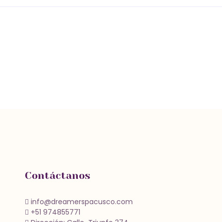
Contáctanos
info@dreamerspacusco.com
+51 974855771