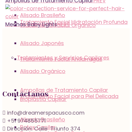
Ampollas de Tratamiento Capilar
PREV
Alisado Brasileño
Tratamiento Facial Hidratación Profunda
Mechas Baby Lights
NEXT
Tratamiento Facial Orgánico
Alisado Japonés
Tratamientos y Servicios Capilares
Tratamiento Facial Antiarrugas
Alisado Orgánico
Ampollas de Tratamiento Capilar
Contáctanos
Tratamiento Facial para Piel Delicada
Bioplastia Capilar
info@dreamerspacusco.com
Alisado Brasileño
+51 974855771
Botox Capilar
Dirección: Calle Triunfo 374