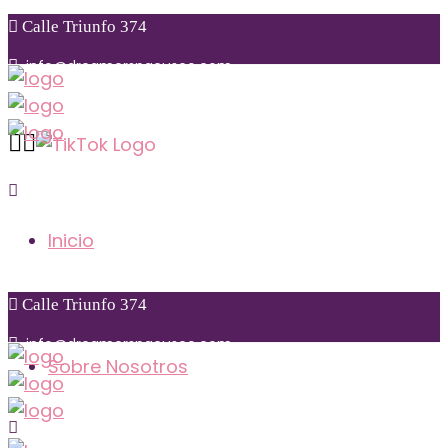
Calle Triunfo 374
info@dreamerspacusco.com
Sunday to Monday: 09:00 am – 10:00 pm
+51 974 855 771
Inicio
Calle Triunfo 374
info@dreamerspacusco.com
Sobre Nosotros
Calle
fo 374
Triun
+51 974 855 771