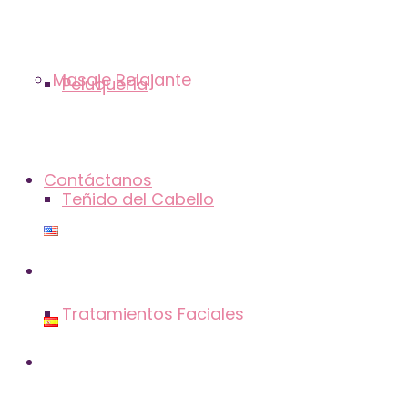
Masaje Relajante
Peluquería
Contáctanos
Teñido del Cabello
Tratamientos Faciales