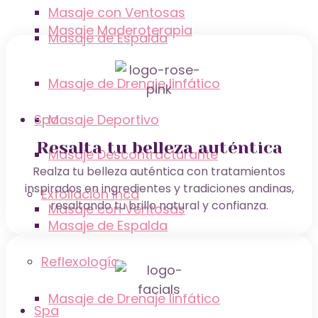
Masaje con Ventosas
Masaje Maderoterapia
Masaje de Espalda
Masaje de Drenaje linfático
Spa
Masaje Deportivo
Resalta tu belleza auténtica
Masaje Descontracturante
Realza tu belleza auténtica con tratamientos
inspirados en ingredientes y tradiciones andinas,
Exfoliación Inca
resaltando tu brillo natural y confianza.
Masaje con Ventosas
Masaje de Espalda
Reflexología
Masaje de Drenaje linfático
Spa