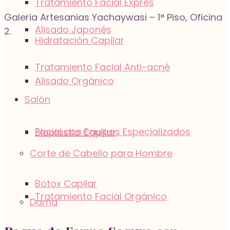
Tratamiento Facial Exprés
Galeria Artesanias Yachaywasi – 1° Piso, Oficina
Alisado Japonés
2.
Hidratación Capilar
Tratamiento Facial Anti-acné
Alisado Orgánico
Salón
Facial con Equipos Especializados
Bioplastia Capilar
Corte de Cabello para Hombre
Botox Capilar
Tratamiento Facial Orgánico
Dama