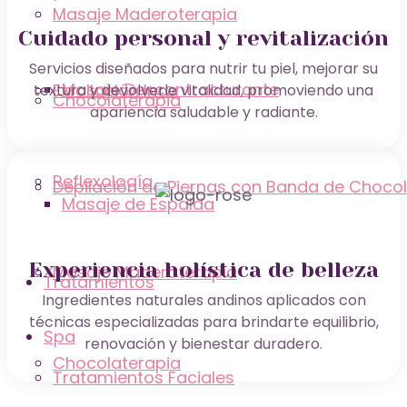
Masaje Maderoterapia
Cuidado personal y revitalización
Servicios diseñados para nutrir tu piel, mejorar su
Masaje Descontracturante
Exfoliación Inca
textura y devolverle vitalidad, promoviendo una
Chocolaterapia
apariencia saludable y radiante.
Reflexología
Depilación de Piernas con Banda de Choco
Masaje de Espalda
Experiencia holística de belleza
Masaje Maderoterapia
Tratamientos
Ingredientes naturales andinos aplicados con
técnicas especializadas para brindarte equilibrio,
Spa
renovación y bienestar duradero.
Chocolaterapia
Tratamientos Faciales