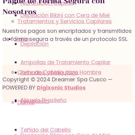
Pague de Forma Segura con
Hidratación Capilar
Nosotros
Depilación Bikini con Cera de Miel
Tratamientos y Servicios Capilares
Nuestros pagos son encriptados y transmitidos
de forma segura a través de un protocolo SSL.
Salón
Depilación
Ampollas de Tratamiento Capilar
Corte de Cabello para Hombre
Peinados y Maquillaje
Copyright © 2024 Dreamer Spa Cusco —
POWERED BY
Digixonic Studios
Alisado Brasileño
Peluquería
Dama
Teñido del Cabello