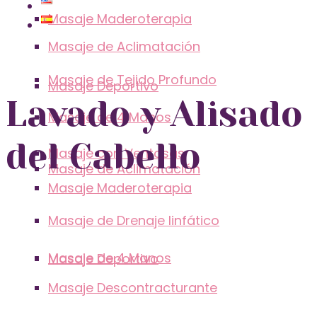
Masaje Maderoterapia
Masaje de Aclimatación
Masaje de Tejido Profundo
Masaje Deportivo
Lavado y Alisado
Masaje de 4 Manos
del Cabello
Masaje con Ventosas
Masaje de Aclimatación
Masaje Maderoterapia
Masaje de Drenaje linfático
Masaje de 4 Manos
Masaje Deportivo
Masaje Descontracturante