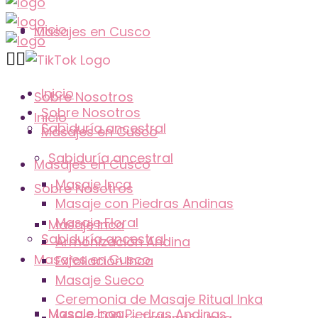
Inicio
Masajes en Cusco
Inicio
Sobre Nosotros
Sobre Nosotros
Inicio
Sabiduría ancestral
Masajes en Cusco
Sabiduría ancestral
Masajes en Cusco
Masaje Inca
Sobre Nosotros
Masaje con Piedras Andinas
Masaje Floral
Masaje Inca
Sabiduría ancestral
Armonización Andina
Masajes en Cusco
Exfoliación Inca
Masaje Sueco
Ceremonia de Masaje Ritual Inka
Masaje Inca
Masaje con Piedras Andinas