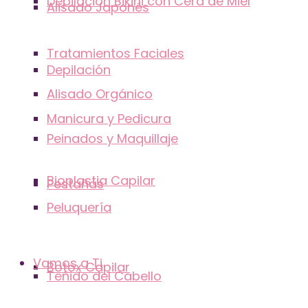
Depilación Bikini con Cera de Miel
Alisado Japonés
Tratamientos Faciales
Depilación
Alisado Orgánico
Manicura y Pedicura
Peinados y Maquillaje
Bioplastia Capilar
Pestañas
Peluquería
Vamos a Ti
Botox Capilar
Teñido del Cabello