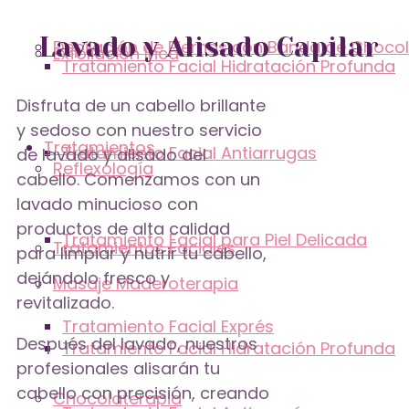
Lavado y Alisado Capilar
Depilación de Piernas con Banda de Choco
Exfoliación Inca
Tratamiento Facial Hidratación Profunda
Disfruta de un cabello brillante
y sedoso con nuestro servicio
Tratamientos
Tratamiento Facial Antiarrugas
de lavado y alisado del
Reflexología
cabello. Comenzamos con un
lavado minucioso con
productos de alta calidad
Tratamiento Facial para Piel Delicada
Tratamientos Faciales
para limpiar y nutrir tu cabello,
dejándolo fresco y
Masaje Maderoterapia
revitalizado.
Tratamiento Facial Exprés
Después del lavado, nuestros
Tratamiento Facial Hidratación Profunda
profesionales alisarán tu
cabello con precisión, creando
Chocolaterapia