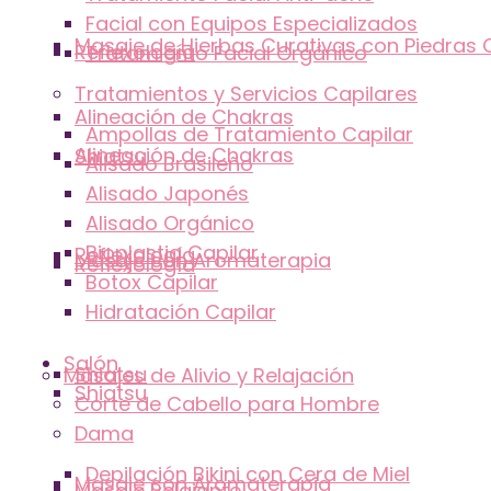
Facial con Equipos Especializados
Masaje de Hierbas Curativas con Piedras 
Reflexología
Tratamiento Facial Orgánico
Tratamientos y Servicios Capilares
Alineación de Chakras
Ampollas de Tratamiento Capilar
Alineación de Chakras
Shiatsu
Alisado Brasileño
Alisado Japonés
Alisado Orgánico
Bioplastia Capilar
Reflexología
Masaje con Aromaterapia
Reflexología
Botox Capilar
Hidratación Capilar
Salón
Shiatsu
Masajes de Alivio y Relajación
Shiatsu
Corte de Cabello para Hombre
Dama
Depilación Bikini con Cera de Miel
Masaje con Aromaterapia
Masaje Relajante