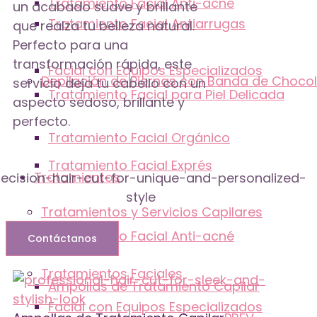
Tratamiento Facial Anti-acné
un acabado suave y brillante
Tratamiento Facial Antiarrugas
que realza tu belleza natural.
Perfecto para una
transformación rápida, este
Facial con Equipos Especializados
Depilación de Piernas con Banda de Choco
servicio deja tu cabello con un
Tratamiento Facial para Piel Delicada
aspecto sedoso, brillante y
perfecto.
Tratamiento Facial Orgánico
Tratamiento Facial Exprés
Tratamientos
Tratamientos y Servicios Capilares
Tratamiento Facial Anti-acné
Contáctanos
Tratamientos Faciales
Ampollas de Tratamiento Capilar
Facial con Equipos Especializados